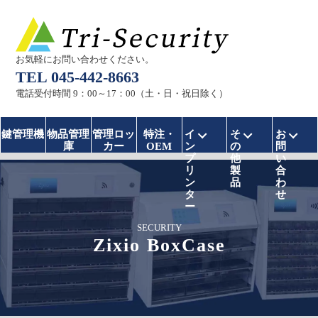
お気軽にお問い合わせください。
TEL 045-442-8663
電話受付時間 9：00～17：00（土・日・祝日除く）
インプリンターのメニ
その他製品の
お問
鍵管理機
物品管理
管理ロッ
特注・
イ
そ
お
庫
カー
OEM
ン
の
問
プ
他
い
リ
製
合
ン
品
わ
タ
せ
ー
SECURITY
Zixio BoxCase