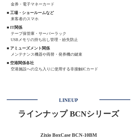
金券・電子マネーカード
■ 工場・ショールームなど
来客者のスマホ
■ IT関係
テープ保管庫・サーバーラック
USBメモリの持ち出し管理・紛失防止
■ アミューズメント関係
メンテナンス機器や両替・発券機の鍵束
■ 空港関係各社
空港施設への立ち入りに使用する非接触ICカード
LINEUP
ラインナップ BCNシリーズ
Zixio BoxCase BCN-10BM