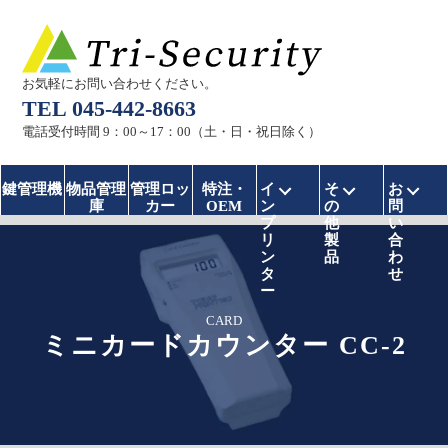
お気軽にお問い合わせください。
TEL 045-442-8663
電話受付時間 9：00～17：00（土・日・祝日除く）
インプリンターのメニ
その他製品の
お問
鍵管理機
物品管理
管理ロッ
特注・
イ
そ
お
庫
カー
OEM
ン
の
問
プ
他
い
リ
製
合
ン
品
わ
タ
せ
ー
CARD
ミニカードカウンター CC-2