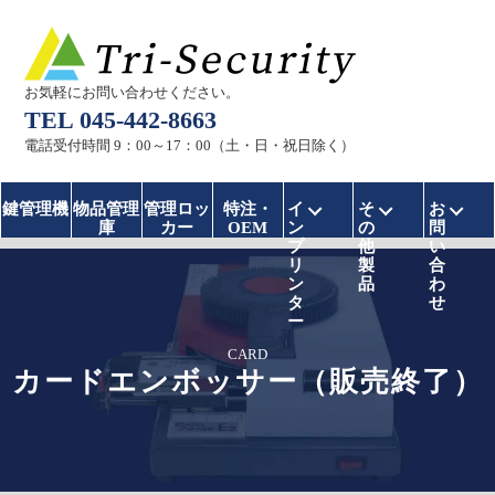
お気軽にお問い合わせください。
TEL 045-442-8663
電話受付時間 9：00～17：00（土・日・祝日除く）
インプリンターのメニ
その他製品の
お問
鍵管理機
物品管理
管理ロッ
特注・
イ
そ
お
庫
カー
OEM
ン
の
問
プ
他
い
リ
製
合
ン
品
わ
タ
せ
ー
CARD
カードエンボッサー（販売終了）